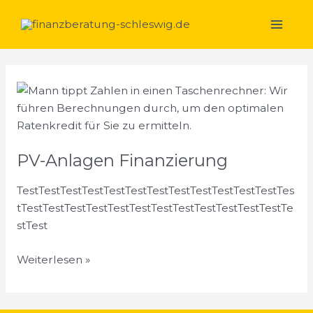
Zum
Main
Inhalt
Men
springen
PV-
Anlagen
Finanzierung
PV-Anlagen Finanzierung
TestTestTestTestTestTestTestTestTestTestTestTestTes
tTestTestTestTestTestTestTestTestTestTestTestTestTe
stTest
Weiterlesen »